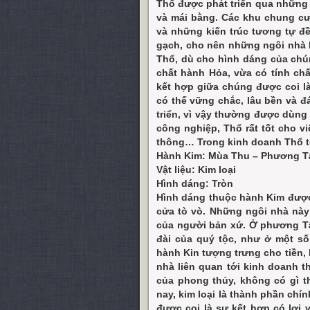
Thổ được phát triển qua những 
và mái bằng. Các khu chung cư
và những kiến trúc tương tự đề
gạch, cho nên những ngôi nhà 
Thổ, dù cho hình dáng của chún
chất hành Hỏa, vừa có tính ch
kết hợp giữa chúng được coi l
có thế vững chắc, lâu bền và đ
triển, vì vậy thường được dùn
công nghiệp, Thổ rất tốt cho vi
thông… Trong kinh doanh Thổ t
Hành Kim: Mùa Thu – Phương T
Vật liệu: Kim loại
Hình dáng: Tròn
Hình dáng thuộc hành Kim được
cửa tò vò. Những ngôi nhà này
của người bản xứ. Ở phương T
đài của quý tộc, như ở một số 
hành Kin tượng trưng cho tiền,
nhà liên quan tới kinh doanh 
của phong thủy, không có gì 
nay, kim loại là thành phần chí
được coi là sự kết hợp có lợi 