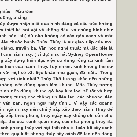
g Bắc – Màu Đen
 Vuông, phẳng
ủy được nhận biết qua hình dáng và cấu trúc không
 thiết kế hơi vội vã không đều, và chúng hình như
nh còn lại,( dù cho không có các góc cạnh và mặt
 đều thuộc hành Thủy. Thủy là sự giao tiếp của mọi
 giảng, truyền bá, Văn học nghệ thuật mà đặc biệt là
 của hành này. ( ví dụ: nhà hát Sydney Opera House
ng xây dựng hiện đại, việc sử dụng rỗng rãi kính làm
thể hiện của hành Thủy. Tuy nhiên, kính không thể sử
 với một số vật liệu khác như gạch, đá, sắt… Trong
o hợp với kính nhất? Thủy Thổ tương khắc nên những
ì không nên dùng gạch làm khung. Mộc Thủy tương
sinh nên dùng khung gỗ hay kim loại sẽ tốt và hợp
ượng trưng cho thông tin liên lạc, các phuong tiện
lý văn bản, ngôn ngữ máy tính… Vì vậy các doanh
đến ngành này nên chú ý sắp xếp theo hành Thủy để
sắp xếp theo phong thủy ngày nay không chỉ còn phụ
 địa thế của cảnh quan nữa, các nhà phong thủy đã
cảnh phong thủy với nội thất nhà ở, toàn bộ cây cảnh
 theo quy luật phong thủy cây cảnh để tao nên dòng