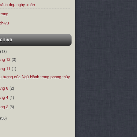
cảnh đẹp ngày xuân
trong
ch-vu
chive
(13)
áng 12
(3)
áng 11
(1)
u tượng của Ngũ Hành trong phong thủy
áng 8
(2)
áng 4
(1)
áng 3
(6)
(36)