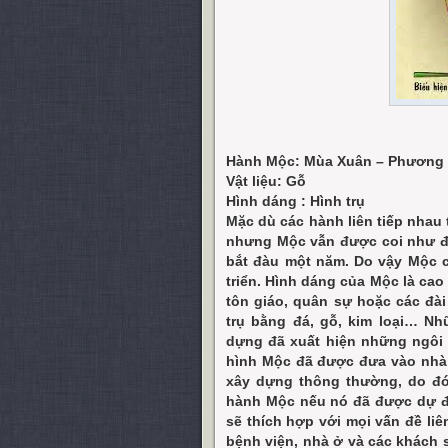
Hành Mộc: Mùa Xuân – Phương
Vật liệu: Gỗ
Hình dáng : Hình trụ
Mặc dù các hành liên tiếp nhau 
nhưng Mộc vẫn được coi như đ
bắt đàu một năm. Do vậy Mộc 
triển. Hình dáng của Mộc là ca
tôn giáo, quân sự hoặc các đài
trụ bằng đá, gỗ, kim loại… Nh
dựng đã xuất hiện những ngôi n
hình Mộc đã được đưa vào nhà 
xây dựng thông thường, do đó
hành Mộc nếu nó đã được dự đ
sẽ thích hợp với mọi vấn đề liê
bệnh viện, nhà ở và các khách