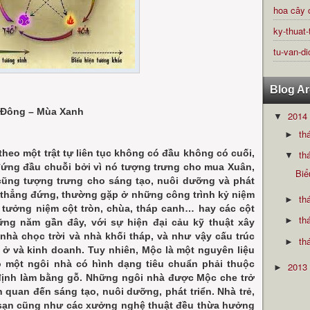
hoa cây 
ky-thuat-
tu-van-di
Blog Ar
 Đông – Mùa Xanh
2014
▼
th
►
theo một trật tự liên tục không có đầu không có cuối,
th
▼
ứng đầu chuỗi bởi vì nó tượng trưng cho mua Xuân,
Biể
cũng tượng trưng cho sáng tạo, nuôi dưỡng và phát
o thẳng đứng, thường gặp ở những công trình kỷ niệm
th
►
 tưởng niệm cột tròn, chùa, tháp canh… hay các cột
th
►
ững năm gần đây, với sự hiện đại cảu kỹ thuật xây
hà chọc trời và nhà khối tháp, và như vậy cấu trúc
th
►
ở và kinh doanh. Tuy nhiên, Mộc là một nguyên liệu
 một ngôi nhà có hình dạng tiêu chuẩn phải thuộc
2013
►
ịnh làm bằng gỗ. Những ngôi nhà được Mộc che trở
n quan đến sáng tạo, nuôi dưỡng, phát triển. Nhà trẻ,
 sạn cũng như các xưởng nghệ thuật đều thừa hưởng