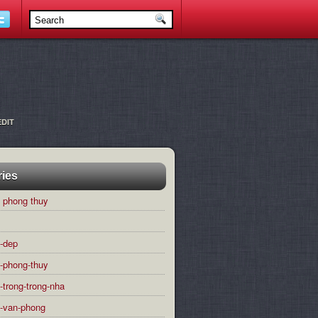
EDIT
ries
 phong thuy
-dep
-phong-thuy
-trong-trong-nha
-van-phong