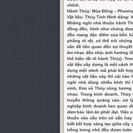
chính.
Hành Thủy: Mùa Đông – Phươn
Vật liệu: Thủy Tinh Hình dáng:
Những ngôi nhà thuộc hành Th
đồng đều, hình như chúng được
đều mang đặc điểm của bốn hà
phẳng rõ rệt, có thể nói chúng
vấn đề liên quan đến sự thuyết
âm nhạc đều chịu ảnh hưởng tốt
thể hiện rất rõ hành Thủy). Tro
vật liệu xây dựng là một cách 
dụng một mình mà phải kết hợp
những vật liệu này thì cái nà
ngôi nhà dùng nhiều kính th
sinh, Kim và Thủy cũng tương 
nhau. Trong kinh doanh, Thủy t
truyền thông quảng cáo, xử 
nghiệp kinh doanh lien quan 
đảm bảo làm ăn phát đạt. Việc 
thuộc vào cấu trúc có sẵn hay
biết kết hợp sáng tạo giữa cây 
trồng trong nhà đều được tuân