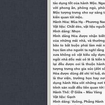
tác dụng tốt của hành Mộc. Nga
với phong ăn, phòng ngủ, phò
Mộc tượng trưng cho sự sáng 
kiên quan tới mộc.
Hành Hỏa: Mùa Hạ - Phương N
Vật liệu: Chất dẻo, vật liệu ng
Hình dáng: Nhọn
Hình dáng Hỏa được nhận biết
của những mái nhà, và thường
bão to bắt buộc phải làm mái n
học làm cho người ta nghĩ rằng 
xưa không có vật kiêu xây dựn
ngôi nhà dốc mái có lẽ là kiến 
lại đều được coi là thuộc hàn
tượng trưng cho gia súc (đời s
Hỏa được dùng để chỉ trí tuệ, 
là thư viện, trường học hay n
dụng hành Hỏa với những nơi t
trình sản xuất đều liên quan t
Hành Thổ: Ở Giữa – Màu Vàng
Vật liệu: Gạch
Hình dáng: Vuông, Phẳng Hành