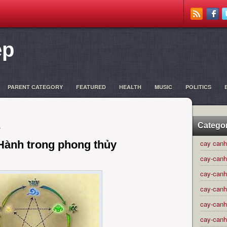
ẹp
PARENT CATEGORY
FEATURED
HEALTH
MUSIC
POLITICS
4
Catego
Hành trong phong thủy
cay canh
cay-canh
cay-canh
cay-canh
cay-canh
cay-canh