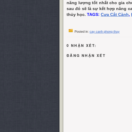
năng lượng tốt nhất cho gia ch
sau đó sẽ là sự kết hợp nâng c
thủy học.
TAGS:
Cưa Cắt Cành
,
Posted in:
cay canh phong thuy
0 NHẬN XÉT:
ĐĂNG NHẬN XÉT