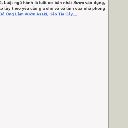
ủ. Luật ngũ hành là luật cơ bản nhất được vân dụng,
ao tùy theo yêu cầu gia chủ và cá tính của nhà phong
Bộ Ống Làm Vườn Asaki
,
Kéo Tỉa Cây
,...