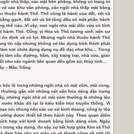
ngôi nhà thấp, các mặt bên phẳng, không có trang trí
 và các khu văn phòng, các ngôi nhà thấp mái bằng
u thuộc hành Thổ. Thổ cũng là hành của đất, sét và
bằng gạch, đất sét và bê tông đều có một phần hành
g thế nào. Vì vậy, mot ngôi nhà mái dốc vừa có tính
ất hành Thổ. CŨng vì Hỏa và Thổ tương sinh nên sư
à ổn định và có lợi. Những ngôi nhà thuộc hành Thổ
áng tin cậy nhưng không có tác dụng kích thích phát
g làm nơi chứa đựng dụng cụ đồ đạc như kho… Trong
ệc làm cầu đường, hầm, xây trang trại, nhà cửa, giao
ốt cho các ngành liên quan đến gốm sứ, thủy tinh…
ây – Màu Trắng
 bộc lộ trong những ngôi nhà có mái vòm, mái cong,
 thường gắn với những nét văn hóa riêng đặc trưng
ây, những ngôi nhà có mái vòm thường là những lâu
nước khác đó lại là kiểu kiến trúc truyền thống. Vì
 bạc nói chung nên các cơ sở kinh doang, công ty tòa
thường được thiết kế theo hành này. Theo quan điểm
thích hợp với kinh doanh bằng hình dáng vòm. Ngày
nh trong xây dựng, do vậy sự kết hợp giữa Kim và Thổ
và đảm bảo cho sự giàu có và thanh công về mặt tài