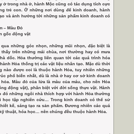
y ở trong nhà ở, hành Mộc cũng có tác dụng tích cực
ng trẻ con. Ở những nơi dùng để kinh doanh, hành
tạo và ảnh hưởng tới những sản phẩm kinh doanh có
am – Màu Đỏ
uồn gốc động vật
 qua những góc nhọn, những mũi nhọn, đặc biệt là
 thấy trên những mái chùa, nơi thường hay có mưa
hà dốc. Hỏa thường liên quan tới các quá trình hóa
hành Hỏa thống trị các vật liệu nhân tạo. Mặc dù thời
g nào được coi là thuộc hành Hỏa, tuy nhiên những
trúc phổ biến nhất, dù là nhà ở hay cơ sở kinh doanh
h hỏa. Màu đỏ của lửa là màu của máu, cho nên Hỏa
ống động vật), phân biệt với đời sống thực vật. Hành
do đó những ngôi nhà thích hợp với hành Hỏa thường
ơi học tập nghiên cứu… Trong kinh doanh có thể sử
hiết kế, sáng tạo ra sản phẩm. Đương nhiên các quá
ới kỹ thuật, hóa học… nên chúng đều thuộc hành Hỏa.